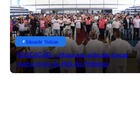
#
Educação
, 
Notícias
EDUCAÇÃO – Missa em ação de graças
marca início do Mês do Professor