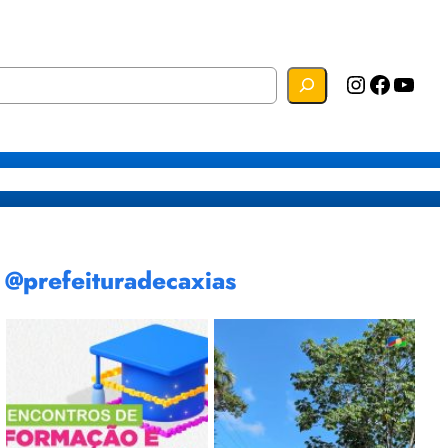
Instagram
Facebook
YouTube
s
Mapa do Site
Webmail
@prefeituradecaxias