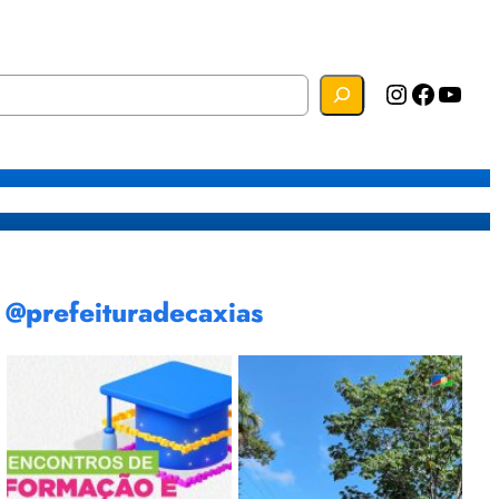
Instagram
Facebook
YouTube
s
Mapa do Site
Webmail
@prefeituradecaxias