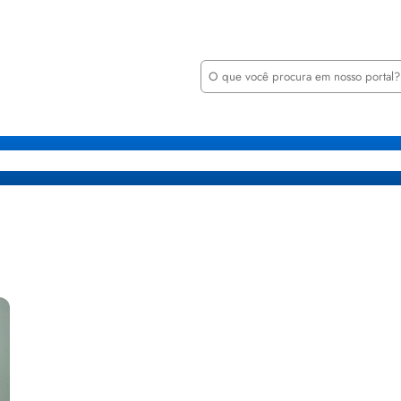
P
e
s
q
u
i
retarias
Órgãos
Transparência
Minha Casa Minha Vida
Notícia
s
a
r