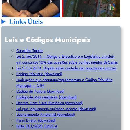
Links Úteis
Leis e Códigos Municipais
Conselho Tutelar
Lei 2.156/2014 – Obriga e Executivo e o Legislativo a incluir
em concursos 10% das questões sobre conhecimentos deCaxias
Lei 2.113/2013. Dispõe sobre controle das populações animais
Código Tributário (download)
Legislações que alteraram/regulamentam o Código Tributário
Municipal – CTM
Código de Postura (download)
Código de Meio-ambiente (download)
Decreto Nota Fiscal Eletrônica (download)
Lei que regulamenta emissões sonoras (download)
Licenciamento Ambiental (download)
Plano Diretor (download)
Edital 001/2023 CMDCA