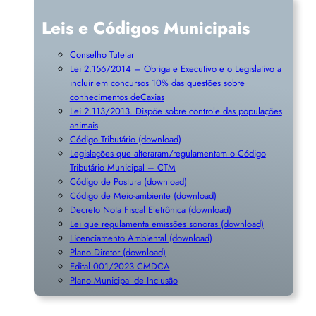
Leis e Códigos Municipais
Conselho Tutelar
Lei 2.156/2014 – Obriga e Executivo e o Legislativo a
incluir em concursos 10% das questões sobre
conhecimentos deCaxias
Lei 2.113/2013. Dispõe sobre controle das populações
animais
Código Tributário (download)
Legislações que alteraram/regulamentam o Código
Tributário Municipal – CTM
Código de Postura (download)
Código de Meio-ambiente (download)
Decreto Nota Fiscal Eletrônica (download)
Lei que regulamenta emissões sonoras (download)
Licenciamento Ambiental (download)
Plano Diretor (download)
Edital 001/2023 CMDCA
Plano Municipal de Inclusã
o