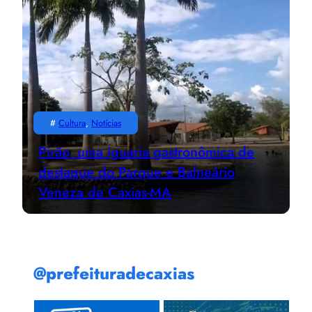
#
Cultura
, 
Notícias
Pirão, uma iguaria gastronômica de
destaque do Parque e Balneário
Veneza de Caxias-MA
@prefeituradecaxias