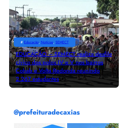
#
Educação
, 
Notícias
, 
SEMECT
EDUCAÇÃO – SEMECT realiza desfile
cívico dos polos IV e V nos bairros
Cohab e Volta Redonda reunindo
2.267 estudantes
@prefeituradecaxias