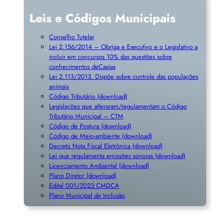
Leis e Códigos Municipais
Conselho Tutelar
Lei 2.156/2014 – Obriga e Executivo e o Legislativo a
incluir em concursos 10% das questões sobre
conhecimentos deCaxias
Lei 2.113/2013. Dispõe sobre controle das populações
animais
Código Tributário (download)
Legislações que alteraram/regulamentam o Código
Tributário Municipal – CTM
Código de Postura (download)
Código de Meio-ambiente (download)
Decreto Nota Fiscal Eletrônica (download)
Lei que regulamenta emissões sonoras (download)
Licenciamento Ambiental (download)
Plano Diretor (download)
Edital 001/2023 CMDCA
Plano Municipal de Inclusã
o