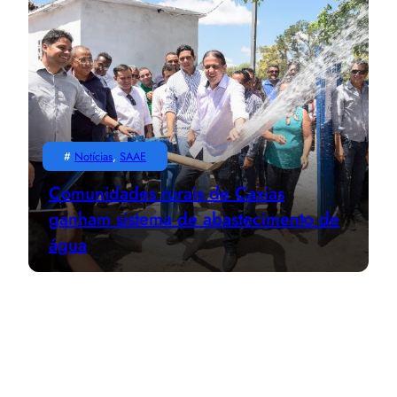
#
Notícias
, 
SAAE
Comunidades rurais de Caxias
ganham sistema de abastecimento de
água