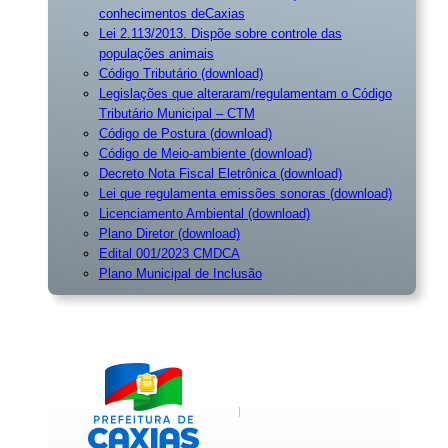
conhecimentos deCaxias
Lei 2.113/2013. Dispõe sobre controle das
populações animais
Código Tributário (download)
Legislações que alteraram/regulamentam o Código
Tributário Municipal – CTM
Código de Postura (download)
Código de Meio-ambiente (download)
Decreto Nota Fiscal Eletrônica (download)
Lei que regulamenta emissões sonoras (download)
Licenciamento Ambiental (download)
Plano Diretor (download)
Edital 001/2023 CMDCA
Plano Municipal de Inclusã
o