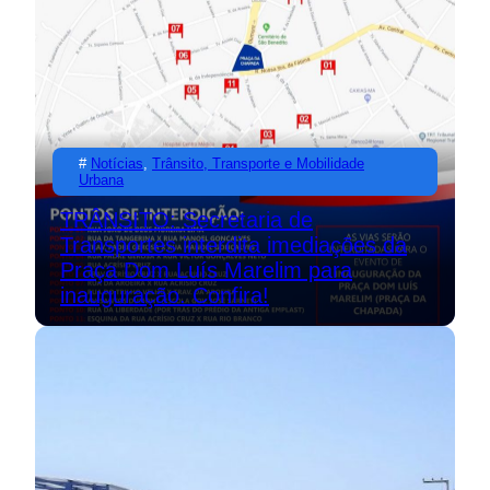
#
Notícias
, 
Trânsito, Transporte e Mobilidade
Urbana
TRÂNSITO: Secretaria de
Transportes interdita imediações da
Praça Dom Luís Marelim para
inauguração. Confira!