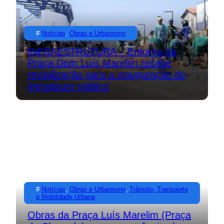
#
Notícias
, 
Obras e Urbanismo
INFRAESTRUTURA – Entorno da
Praça Dom Luís Marelim recebe
revitalização para a inauguração do
logradouro público
#
Notícias
, 
Obras e Urbanismo
, 
Trânsito, Transporte
e Mobilidade Urbana
Obras da Praça Luís Marelim (Praça