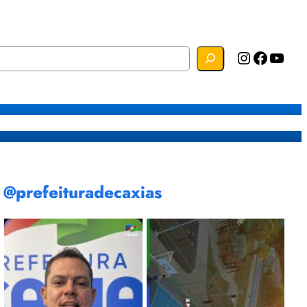
Instagram
Facebook
YouTube
s
Mapa do Site
Webmail
@prefeituradecaxias