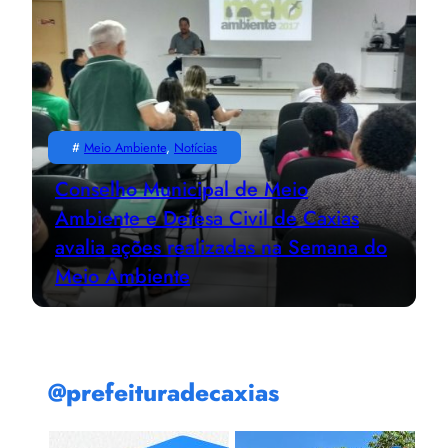
#
Meio Ambiente
, 
Notícias
Conselho Municipal de Meio
Ambiente e Defesa Civil de Caxias
avalia ações realizadas na Semana do
Meio Ambiente
@prefeituradecaxias