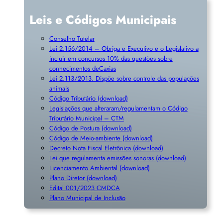
Leis e Códigos Municipais
Conselho Tutelar
Lei 2.156/2014 – Obriga e Executivo e o Legislativo a
incluir em concursos 10% das questões sobre
conhecimentos deCaxias
Lei 2.113/2013. Dispõe sobre controle das populações
animais
Código Tributário (download)
Legislações que alteraram/regulamentam o Código
Tributário Municipal – CTM
Código de Postura (download)
Código de Meio-ambiente (download)
Decreto Nota Fiscal Eletrônica (download)
Lei que regulamenta emissões sonoras (download)
Licenciamento Ambiental (download)
Plano Diretor (download)
Edital 001/2023 CMDCA
Plano Municipal de Inclusã
o