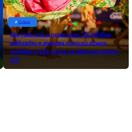
#
Cultura
São João que a gente quer: Quadrilhas
estilizadas e atrações musicais atraem
multidão à Vila Junina na última terça-feira
(27)