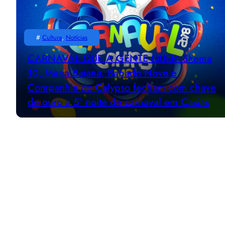
#
Cultura
, 
Notícias
CARNAVAL QUE A GENTE QUER- Skema
10, Maria Baiana, Babado Novo e
Companhia do Calypso fecham com chave
de ouro a 5º noite de carnaval em Caxias