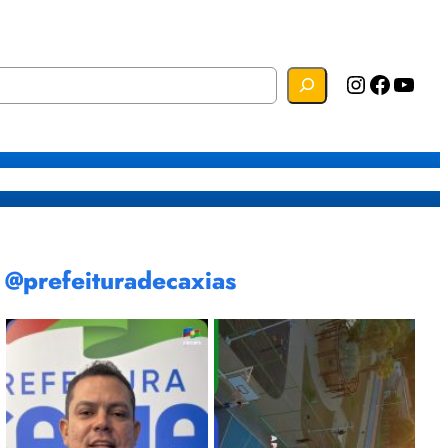
Instagram
Facebook
YouTube
s
Mapa do Site
Webmail
@prefeituradecaxias