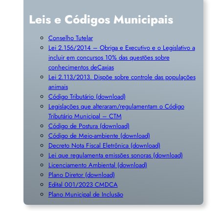
Leis e Códigos Municipais
Conselho Tutelar
Lei 2.156/2014 – Obriga e Executivo e o Legislativo a
incluir em concursos 10% das questões sobre
conhecimentos deCaxias
Lei 2.113/2013. Dispõe sobre controle das populações
animais
Código Tributário (download)
Legislações que alteraram/regulamentam o Código
Tributário Municipal – CTM
Código de Postura (download)
Código de Meio-ambiente (download)
Decreto Nota Fiscal Eletrônica (download)
Lei que regulamenta emissões sonoras (download)
Licenciamento Ambiental (download)
Plano Diretor (download)
Edital 001/2023 CMDCA
Plano Municipal de Inclusã
o