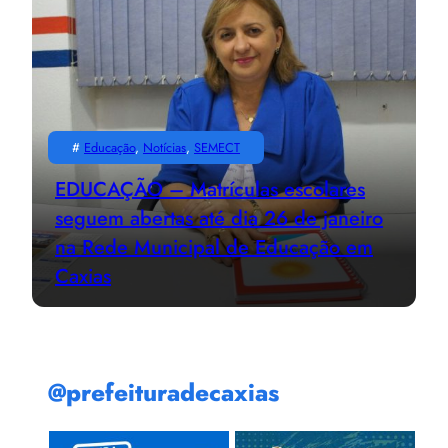
#
Educação
, 
Notícias
, 
SEMECT
EDUCAÇÃO – Matrículas escolares
seguem abertas até dia 26 de janeiro
na Rede Municipal de Educação em
Caxias
@prefeituradecaxias