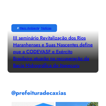
#
Meio Ambiente
, 
Notícias
III seminário Revitalização dos Rios
Maranhenses e Suas Nascentes define
que a CODEVASF e Exército
Brasileiro atuarão na recuperação da
Bacia Hidrográfica do Itapecuru
@prefeituradecaxias