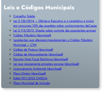
Leis e Códigos Municipais
Conselho Tutelar
Lei 2.156/2014 – Obriga e Executivo e o Legislativo a incluir
em concursos 10% das questões sobre conhecimentos deCaxias
Lei 2.113/2013. Dispõe sobre controle das populações animais
Código Tributário (download)
Legislações que alteraram/regulamentam o Código Tributário
Municipal – CTM
Código de Postura (download)
Código de Meio-ambiente (download)
Decreto Nota Fiscal Eletrônica (download)
Lei que regulamenta emissões sonoras (download)
Licenciamento Ambiental (download)
Plano Diretor (download)
Edital 001/2023 CMDCA
Plano Municipal de Inclusã
o