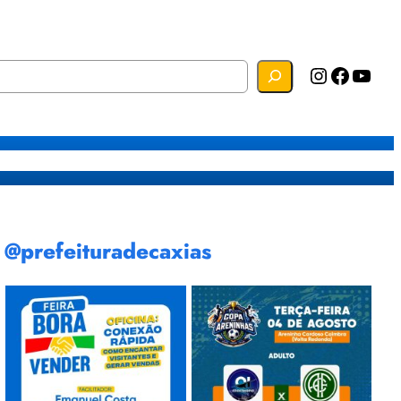
Instagram
Facebook
YouTube
s
Mapa do Site
Webmail
@prefeituradecaxias