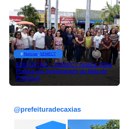
#
Notícias
, 
SEMECT
EDUCAÇÃO – SEMECT realiza Trilha
Poética em homenagem ao Mês do
Professor
@prefeituradecaxias