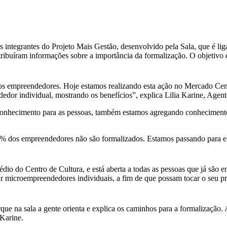
tegrantes do Projeto Mais Gestão, desenvolvido pela Sala, que é liga
ibuíram informações sobre a importância da formalização. O objetivo 
aos empreendedores. Hoje estamos realizando esta ação no Mercado Centr
or individual, mostrando os benefícios”, explica Lilia Karine, Age
onhecimento para as pessoas, também estamos agregando conhecimentos 
 dos empreendedores não são formalizados. Estamos passando para eles
dio do Centro de Cultura, e está aberta a todas as pessoas que já são
ar microempreendedores individuais, a fim de que possam tocar o seu 
ue na sala a gente orienta e explica os caminhos para a formalização. 
 Karine.