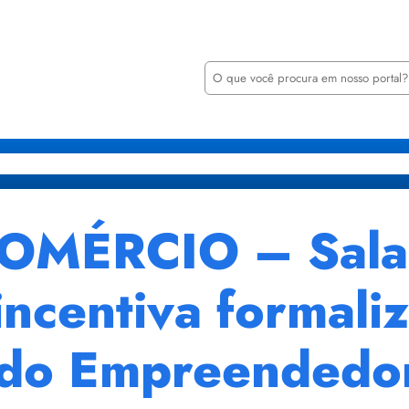
P
e
s
q
u
i
retarias
Órgãos
Transparência
Minha Casa Minha Vida
Notícia
s
a
r
OMÉRCIO – Sala
ncentiva formali
 do Empreendedo