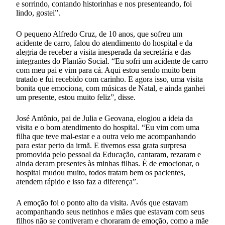
e sorrindo, contando historinhas e nos presenteando, foi
lindo, gostei”.
O pequeno Alfredo Cruz, de 10 anos, que sofreu um
acidente de carro, falou do atendimento do hospital e da
alegria de receber a visita inesperada da secretária e das
integrantes do Plantão Social. “Eu sofri um acidente de carro
com meu pai e vim para cá. Aqui estou sendo muito bem
tratado e fui recebido com carinho. E agora isso, uma visita
bonita que emociona, com músicas de Natal, e ainda ganhei
um presente, estou muito feliz”, disse.
José Antônio, pai de Julia e Geovana, elogiou a ideia da
visita e o bom atendimento do hospital. “Eu vim com uma
filha que teve mal-estar e a outra veio me acompanhando
para estar perto da irmã. E tivemos essa grata surpresa
promovida pelo pessoal da Educação, cantaram, rezaram e
ainda deram presentes às minhas filhas. É de emocionar, o
hospital mudou muito, todos tratam bem os pacientes,
atendem rápido e isso faz a diferença”.
A emoção foi o ponto alto da visita. Avós que estavam
acompanhando seus netinhos e mães que estavam com seus
filhos não se contiveram e choraram de emoção, como a mãe