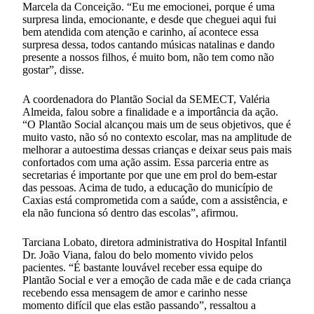
Marcela da Conceição. “Eu me emocionei, porque é uma
surpresa linda, emocionante, e desde que cheguei aqui fui
bem atendida com atenção e carinho, aí acontece essa
surpresa dessa, todos cantando músicas natalinas e dando
presente a nossos filhos, é muito bom, não tem como não
gostar”, disse.
A coordenadora do Plantão Social da SEMECT, Valéria
Almeida, falou sobre a finalidade e a importância da ação.
“O Plantão Social alcançou mais um de seus objetivos, que é
muito vasto, não só no contexto escolar, mas na amplitude de
melhorar a autoestima dessas crianças e deixar seus pais mais
confortados com uma ação assim. Essa parceria entre as
secretarias é importante por que une em prol do bem-estar
das pessoas. Acima de tudo, a educação do município de
Caxias está comprometida com a saúde, com a assistência, e
ela não funciona só dentro das escolas”, afirmou.
Tarciana Lobato, diretora administrativa do Hospital Infantil
Dr. João Viana, falou do belo momento vivido pelos
pacientes. “É bastante louvável receber essa equipe do
Plantão Social e ver a emoção de cada mãe e de cada criança
recebendo essa mensagem de amor e carinho nesse
momento difícil que elas estão passando”, ressaltou a