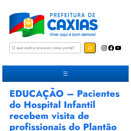
P
Instagram
Facebook
YouTube
e
s
q
u
i
s
a
r
EDUCAÇÃO – Pacientes
do Hospital Infantil
recebem visita de
profissionais do Plantão