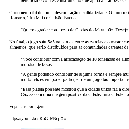
beneficiado com este instrumento que ajuda a tirar pessoas 
O momento foi de muita descontração e solidariedade. O humorist
Romário, Tim Maia e Galvão Bueno.
“Quero agradecer ao povo de Caxias do Maranhão. Desejo um
No final, o jogo saiu 5×5 na partida entre as estrelas e o master
alimentos, que serão distribuídos para as comunidades carentes da
“Você contribuir com a arrecadação de 10 toneladas de ali
mundial de boxe.
“A gente podendo contribuir de alguma forma é sempre muit
muito felizes em poder participar de um jogo tão importante
“Essa plateia presente mostrou que a cidade unida faz a di
Caxias com uma imagem positiva da cidade, uma cidade hospi
Veja na reportagem:
https://youtu.be/iR6O-M9cpXo