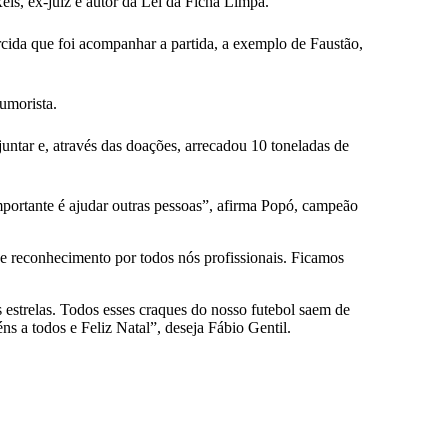
eis, ex-juiz e autor da Lei da Ficha Limpa.
cida que foi acompanhar a partida, a exemplo de Faustão,
umorista.
untar e, através das doações, arrecadou 10 toneladas de
mportante é ajudar outras pessoas”, afirma Popó, campeão
e reconhecimento por todos nós profissionais. Ficamos
 estrelas. Todos esses craques do nosso futebol saem de
s a todos e Feliz Natal”, deseja Fábio Gentil.