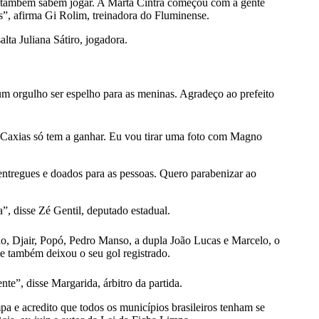
 que também sabem jogar. A Marta Cintra começou com a gente
os”, afirma Gi Rolim, treinadora do Fluminense.
lta Juliana Sátiro, jogadora.
um orgulho ser espelho para as meninas. Agradeço ao prefeito
e Caxias só tem a ganhar. Eu vou tirar uma foto com Magno
entregues e doados para as pessoas. Quero parabenizar ao
”, disse Zé Gentil, deputado estadual.
ção, Djair, Popó, Pedro Manso, a dupla João Lucas e Marcelo, o
 e também deixou o seu gol registrado.
te”, disse Margarida, árbitro da partida.
mpa e acredito que todos os municípios brasileiros tenham se