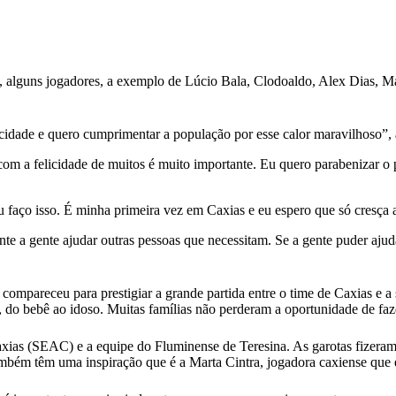
 alguns jogadores, a exemplo de Lúcio Bala, Clodoaldo, Alex Dias, Ma
cidade e quero cumprimentar a população por esse calor maravilhoso”, 
r com a felicidade de muitos é muito importante. Eu quero parabenizar o 
faço isso. É minha primeira vez em Caxias e eu espero que só cresça a
nte a gente ajudar outras pessoas que necessitam. Se a gente puder aj
 compareceu para prestigiar a grande partida entre o time de Caxias e a
 do bebê ao idoso. Muitas famílias não perderam a oportunidade de fazer
axias (SEAC) e a equipe do Fluminense de Teresina. As garotas fizera
bém têm uma inspiração que é a Marta Cintra, jogadora caxiense que es