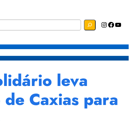
Instagram
Facebook
YouTube
s
Mapa do Site
Webmail
idário leva
 de Caxias para
o