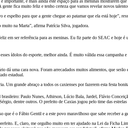
tádio é importante, e mais ainda este espaço para as meninas mostrarem
 gente fica muito feliz e tenho certeza que vamos revelar novos talent
 e espelho para que a gente chegue ao patamar que ela está hoje”, ressa
 muito na Marta”, afirma Patrícia Silva, jogadora.
eliz em ser referência para as meninas. Eu fiz parte do SEAC e hoje é 
 esses ídolos do esporte, melhor ainda. É muito válida essa campanha 
dário dá uma cara nova. Foram arrecadados muitos alimentos, que serão 
tado estadual.
. Um grande abraço a todos os caxienses por fazerem esta festa bonita
l brasileiro: Paulo Nunes, Athirson, Lúcio Bala, Jardel, Flávio Concei
rgio, dentre outros. O prefeito de Caxias jogou pelo time das estrelas
o que é o Fábio Gentil e a este povo maravilhoso que sabe receber a gen
 prefeito. E, claro, me orgulho muito em ter ajudado na Lei da Ficha Li