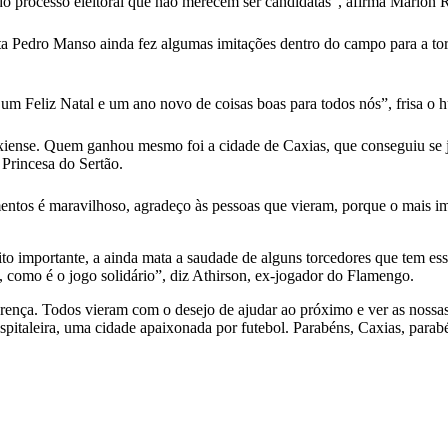
do processo eleitoral que não merecem ser candidatas”, afirma Marlon R
a Pedro Manso ainda fez algumas imitações dentro do campo para a tor
 Feliz Natal e um ano novo de coisas boas para todos nós”, frisa o h
 caxiense. Quem ganhou mesmo foi a cidade de Caxias, que conseguiu se j
 Princesa do Sertão.
mentos é maravilhoso, agradeço às pessoas que vieram, porque o mais i
o importante, a ainda mata a saudade de alguns torcedores que tem ess
, como é o jogo solidário”, diz Athirson, ex-jogador do Flamengo.
ferença. Todos vieram com o desejo de ajudar ao próximo e ver as nossas
taleira, uma cidade apaixonada por futebol. Parabéns, Caxias, parabén