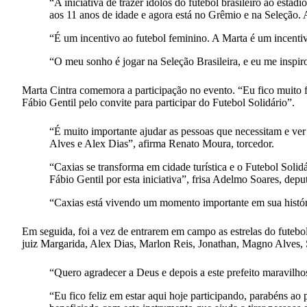
“A iniciativa de trazer ídolos do futebol brasileiro ao es
aos 11 anos de idade e agora está no Grêmio e na Seleção. A
“É um incentivo ao futebol feminino. A Marta é um incentivo
“O meu sonho é jogar na Seleção Brasileira, e eu me inspiro
Marta Cintra comemora a participação no evento. “Eu fico muito f
Fábio Gentil pelo convite para participar do Futebol Solidário”.
“É muito importante ajudar as pessoas que necessitam e ver
Alves e Alex Dias”, afirma Renato Moura, torcedor.
“Caxias se transforma em cidade turística e o Futebol Soli
Fábio Gentil por esta iniciativa”, frisa Adelmo Soares, depu
“Caxias está vivendo um momento importante em sua história
Em seguida, foi a vez de entrarem em campo as estrelas do futebo
juiz Margarida, Alex Dias, Marlon Reis, Jonathan, Magno Alves, Sé
“Quero agradecer a Deus e depois a este prefeito maravilhos
“Eu fico feliz em estar aqui hoje participando, parabéns ao