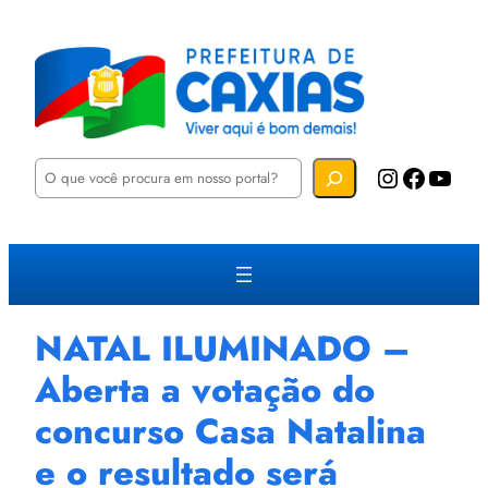
P
Instagram
Facebook
YouTube
e
s
q
u
i
s
a
r
NATAL ILUMINADO –
Aberta a votação do
concurso Casa Natalina
e o resultado será