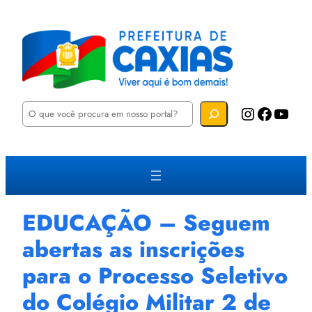
P
Instagram
Facebook
YouTube
e
s
q
u
i
s
a
r
EDUCAÇÃO – Seguem
abertas as inscrições
para o Processo Seletivo
do Colégio Militar 2 de