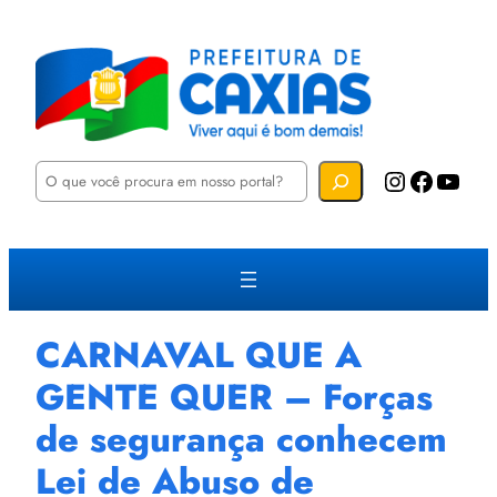
P
Instagram
Facebook
YouTube
e
s
q
u
i
s
a
r
CARNAVAL QUE A
GENTE QUER – Forças
de segurança conhecem
Lei de Abuso de