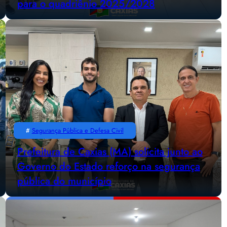
para o quadriênio 2025/2028
#
Segurança Pública e Defesa Civil
Prefeitura de Caxias (MA) solicita junto ao
Governo do Estado reforço na segurança
pública do município