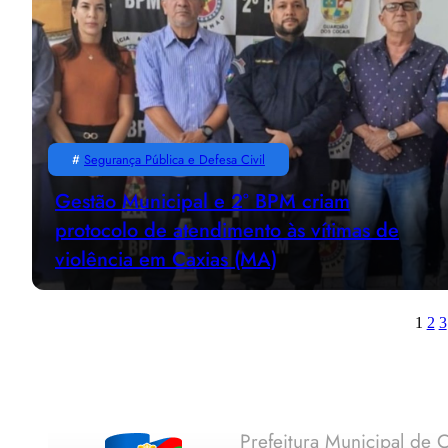
#
Segurança Pública e Defesa Civil
Gestão Municipal e 2° BPM criam
protocolo de atendimento às vítimas de
violência em Caxias (MA)
1
2
3
Prefeitura Municipal de C