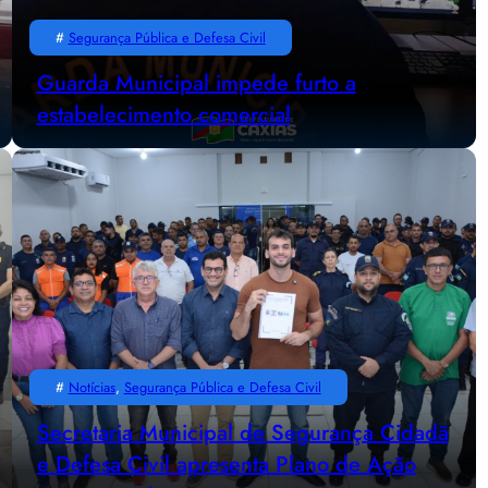
#
Segurança Pública e Defesa Civil
Guarda Municipal impede furto a
estabelecimento comercial
#
Notícias
, 
Segurança Pública e Defesa Civil
Secretaria Municipal de Segurança Cidadã
e Defesa Civil apresenta Plano de Ação