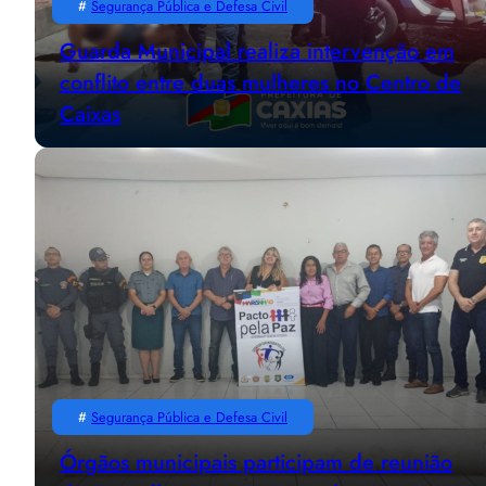
#
Segurança Pública e Defesa Civil
Guarda Municipal realiza intervenção em
conflito entre duas mulheres no Centro de
Caixas
#
Segurança Pública e Defesa Civil
Órgãos municipais participam de reunião