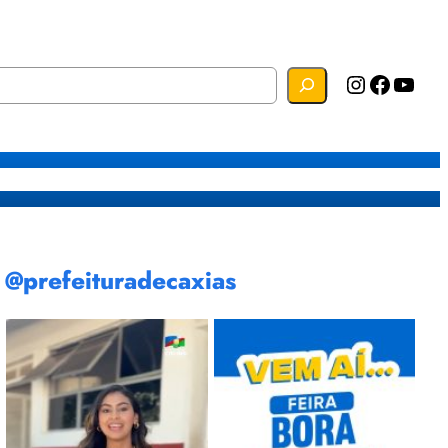
Instagram
Facebook
YouTube
s
Mapa do Site
Webmail
@prefeituradecaxias