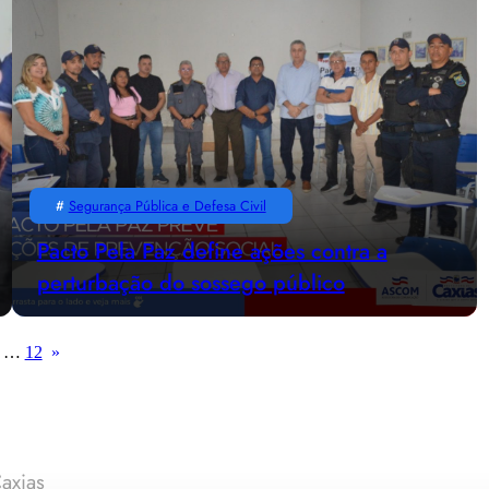
#
Segurança Pública e Defesa Civil
Pacto Pela Paz define ações contra a
perturbação do sossego público
…
12
»
axias