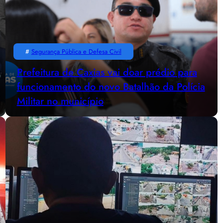
#
Segurança Pública e Defesa Civil
Prefeitura de Caxias vai doar prédio para
funcionamento do novo Batalhão da Polícia
Militar no município