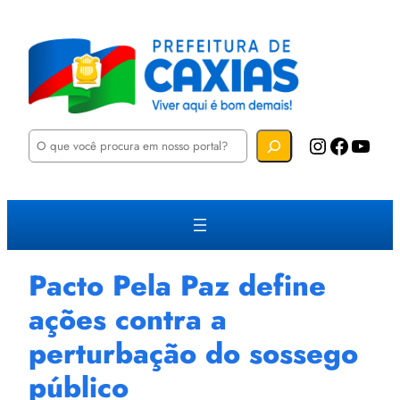
P
Instagram
Facebook
YouTube
e
s
q
u
i
s
a
r
Pacto Pela Paz define
ações contra a
perturbação do sossego
público