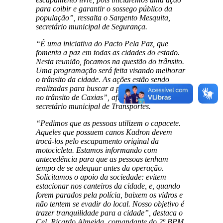
para coibir e garantir o sossego público da
população”, ressalta o Sargento Mesquita,
secretário municipal de Segurança.
“É uma iniciativa do Pacto Pela Paz, que
fomenta a paz em todas as cidades do estado.
Nesta reunião, focamos na questão do trânsito.
Uma programação será feita visando melhorar
o trânsito da cidade. As ações estão sendo
realizadas para buscar a paz e a regularidade
no trânsito de Caxias”, afirma Ruy Fernandes,
secretário municipal de Transportes.
“Pedimos que as pessoas utilizem o capacete.
Aqueles que possuem canos Kadron devem
trocá-los pelo escapamento original da
motocicleta. Estamos informando com
antecedência para que as pessoas tenham
tempo de se adequar antes da operação.
Solicitamos o apoio da sociedade: evitem
estacionar nos canteiros da cidade, e, quando
forem parados pela polícia, baixem os vidros e
não tentem se evadir do local. Nosso objetivo é
trazer tranquilidade para a cidade”, destaca o
Cel. Ricardo Almeida, comandante do 2º BPM.