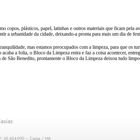
mo copos, plásticos, papel, latinhas e outros materiais que ficam pela 
antir a urbanidade da cidade, deixando-a pronta para mais um dia de fest
nquilidade, mas estamos preocupados com a limpeza, para que os turis
 acaba a folia, o Bloco da Limpeza entra e faz a coisa acontecer, ent
 de São Benedito, prontamente o Bloco da Limpeza deixou tudo limpo”,
axias
EP: 65.604-090 – Caxias / MA