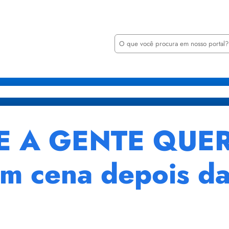
P
e
s
q
u
i
retarias
Órgãos
Transparência
Minha Casa Minha Vida
Notícia
s
a
r
 A GENTE QUER 
m cena depois da 