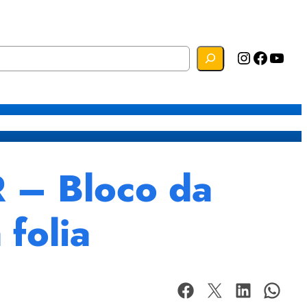
Instagram
Facebook
YouTube
s
Mapa do Site
Webmail
– Bloco da
folia