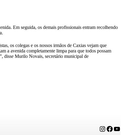
avenida. Em seguida, os demais profissionais entram recolhendo
a.
tas, os colegas e os nossos irmãos de Caxias vejam que
regam a avenida completamente limpa para que todos possam
 disse Murilo Novais, secretário municipal de
Instagram
Facebook
YouTube