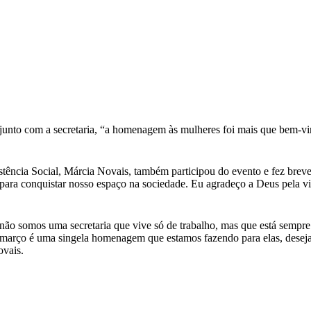
to junto com a secretaria, “a homenagem às mulheres foi mais que bem-v
stência Social, Márcia Novais, também participou do evento e fez brev
s para conquistar nosso espaço na sociedade. Eu agradeço a Deus pela v
ão somos uma secretaria que vive só de trabalho, mas que está sempre 
e março é uma singela homenagem que estamos fazendo para elas, desejan
ovais.