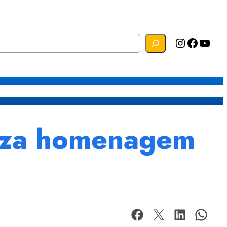
Instagram
Facebook
YouTube
s
Mapa do Site
Webmail
iza homenagem