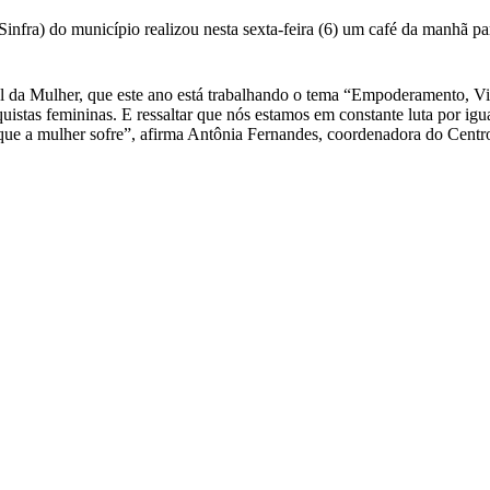
nfra) do município realizou nesta sexta-feira (6) um café da manhã para
l da Mulher, que este ano está trabalhando o tema “Empoderamento, Vis
quistas femininas. E ressaltar que nós estamos em constante luta por ig
que a mulher sofre”, afirma Antônia Fernandes, coordenadora do Centr