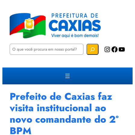
P
Instagram
Facebook
YouTube
e
s
q
u
i
s
a
r
Prefeito de Caxias faz
visita institucional ao
novo comandante do 2°
BPM