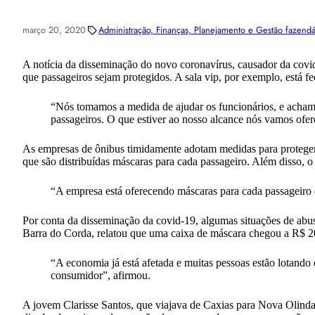
março 20, 2020
Administração, Finanças, Planejamento e Gestão fazendá
A notícia da disseminação do novo coronavírus, causador da covi
que passageiros sejam protegidos. A sala vip, por exemplo, está 
“Nós tomamos a medida de ajudar os funcionários, e achamo
passageiros. O que estiver ao nosso alcance nós vamos ofer
As empresas de ônibus timidamente adotam medidas para proteger 
que são distribuídas máscaras para cada passageiro. Além disso, o
“A empresa está oferecendo máscaras para cada passageiro 
Por conta da disseminação da covid-19, algumas situações de abu
Barra do Corda, relatou que uma caixa de máscara chegou a R$ 20
“A economia já está afetada e muitas pessoas estão lotando
consumidor”, afirmou.
A jovem Clarisse Santos, que viajava de Caxias para Nova Olinda 