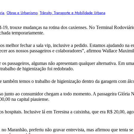
ria
, 
Obras e Urbanismo
, 
Trânsito, Transporte e Mobilidade Urbana
d-19, trouxe mudanças na rotina dos caxienses. No Terminal Rodoviári
fechada temporariamente.
s melhor fechar a sala vip, inclusive a pedido. Estamos ajudando na e
ecer aos nossos passageiros e colaboradores”, afirmou Wallace Maximili
os passageiros, algumas não apresentam qualquer alternativa. Em uma 
 trabalho de higienização foi redobrado.
e também temos o trabalho de higienização dentro da garagem com álcoo
so junto ao consumidor chegam a todo momento. A passageira Glória Nun
0,00 na capital piauiense.
 os hospitais. Inclusive lá em Teresina a caixinha, que era R$ 20,00, a
no Maranhão, preferiu não gravar entrevista, mas afirmou que tenta se 