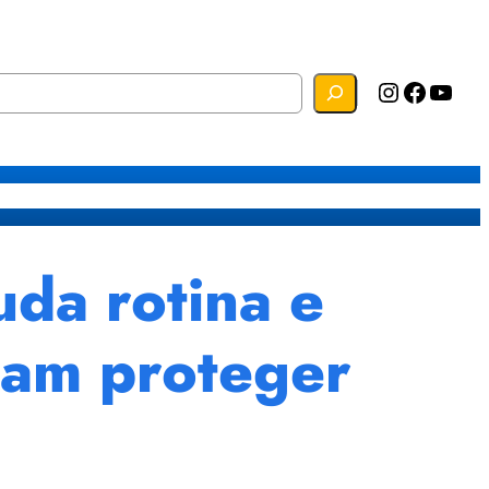
Instagram
Facebook
YouTube
s
Mapa do Site
Webmail
da rotina e
tam proteger