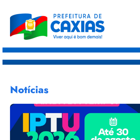
Caxias
Governo
Sec
Notícias