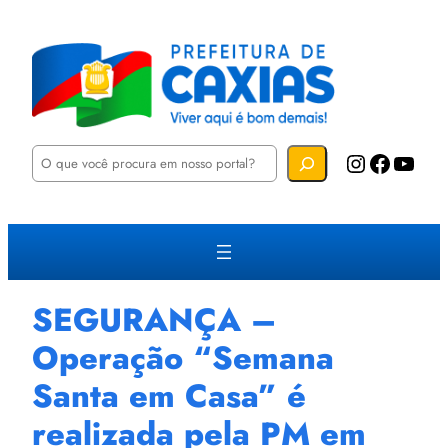
P
Instagram
Facebook
YouTube
e
s
q
u
i
s
a
r
SEGURANÇA –
Operação “Semana
Santa em Casa” é
realizada pela PM em