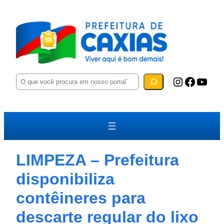
P
Instagram
Facebook
YouTube
e
s
q
u
i
s
a
r
LIMPEZA – Prefeitura
disponibiliza
contêineres para
descarte regular do lixo