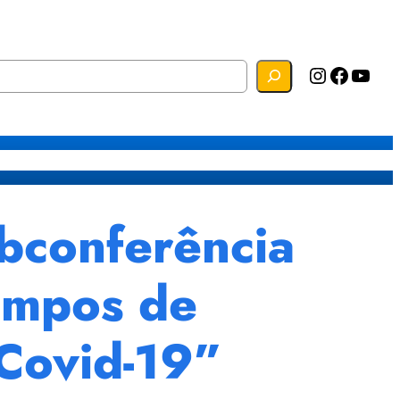
Instagram
Facebook
YouTube
s
Mapa do Site
Webmail
bconferência
empos de
 Covid-19”