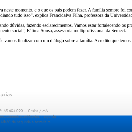
va neste momento, e o que os pais podem fazer. A família sempre foi co
ediando tudo isso”, explica Francidalva Filha, professora da Universid
ando dúvidas, fazendo esclarecimentos. Vamos estar fortalecendo os pro
ento social”, Fátima Sousa, assessoria multiprofissional da Semect.
 vamos finalizar com um diálogo sobre a família. Acredito que temos 
axias
EP: 65.604-090 – Caxias / MA
: sec.comunicacao@caxias.ma.gov.br
13h30 de segunda a sexta-feira