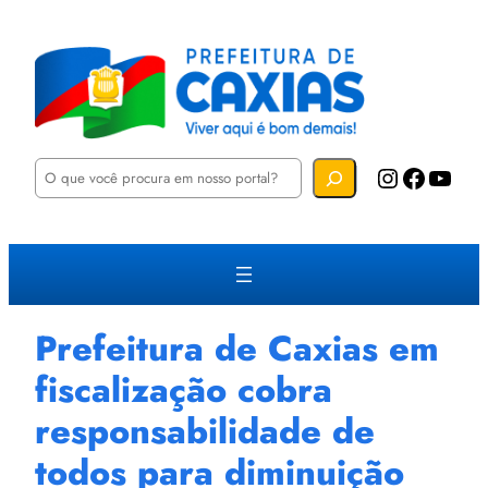
P
Instagram
Facebook
YouTube
e
s
q
u
i
s
a
r
Prefeitura de Caxias em
fiscalização cobra
responsabilidade de
todos para diminuição