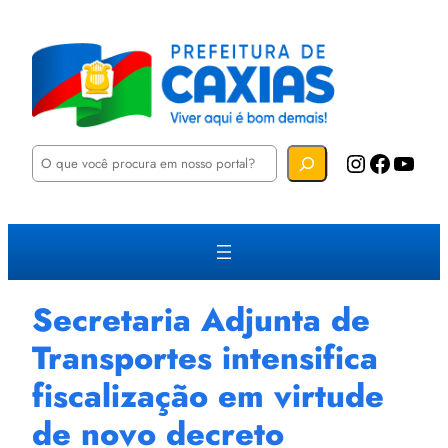
P
Instagram
Facebook
YouTube
e
s
q
u
i
s
a
r
Secretaria Adjunta de
Transportes intensifica
fiscalização em virtude
de novo decreto