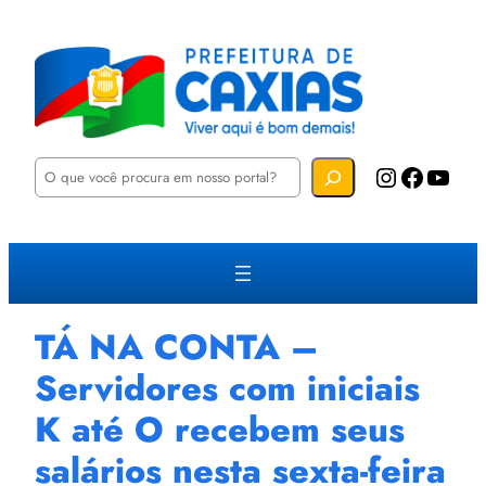
P
Instagram
Facebook
YouTube
e
s
q
u
i
s
a
r
TÁ NA CONTA –
Servidores com iniciais
K até O recebem seus
salários nesta sexta-feira