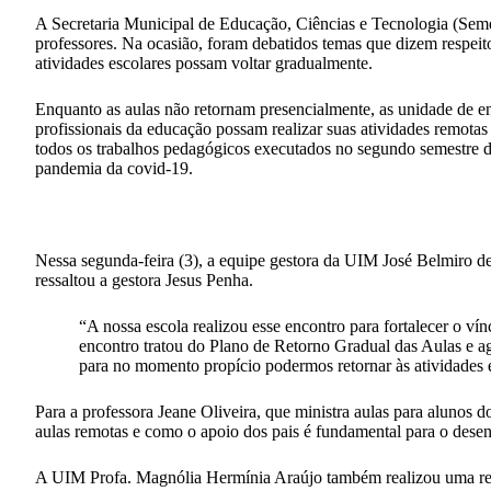
A Secretaria Municipal de Educação, Ciências e Tecnologia (Seme
professores. Na ocasião, foram debatidos temas que dizem respeit
atividades escolares possam voltar gradualmente.
Enquanto as aulas não retornam presencialmente, as unidade de en
profissionais da educação possam realizar suas atividades remotas 
todos os trabalhos pedagógicos executados no segundo semestre de 
pandemia da covid-19.
Nessa segunda-feira (3), a equipe gestora da UIM José Belmiro de
ressaltou a gestora Jesus Penha.
“A nossa escola realizou esse encontro para fortalecer o ví
encontro tratou do Plano de Retorno Gradual das Aulas e ag
para no momento propício podermos retornar às atividades e
Para a professora Jeane Oliveira, que ministra aulas para alunos d
aulas remotas e como o apoio dos pais é fundamental para o dese
A UIM Profa. Magnólia Hermínia Araújo também realizou uma reun