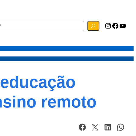
Instagram
Facebook
YouTube
ias
Mapa do Site
Webmail
 educação
ensino remoto