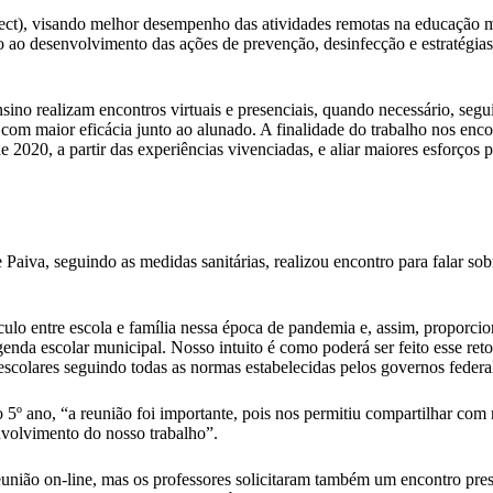
ct), visando melhor desempenho das atividades remotas na educação m
o ao desenvolvimento das ações de prevenção, desinfecção e estratégias
sino realizam encontros virtuais e presenciais, quando necessário, seg
com maior eficácia junto ao alunado. A finalidade do trabalho nos encon
2020, a partir das experiências vivenciadas, e aliar maiores esforços p
 Paiva, seguindo as medidas sanitárias, realizou encontro para falar s
nculo entre escola e família nessa época de pandemia e, assim, proporci
enda escolar municipal. Nosso intuito é como poderá ser feito esse re
scolares seguindo todas as normas estabelecidas pelos governos federal,
o 5º ano, “a reunião foi importante, pois nos permitiu compartilhar com 
nvolvimento do nosso trabalho”.
ião on-line, mas os professores solicitaram também um encontro pres