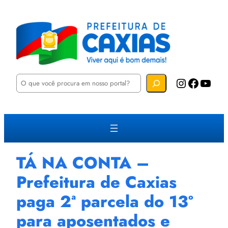
P
Instagram
Facebook
YouTube
e
s
q
u
i
s
a
r
TÁ NA CONTA –
Prefeitura de Caxias
paga 2ª parcela do 13º
para aposentados e