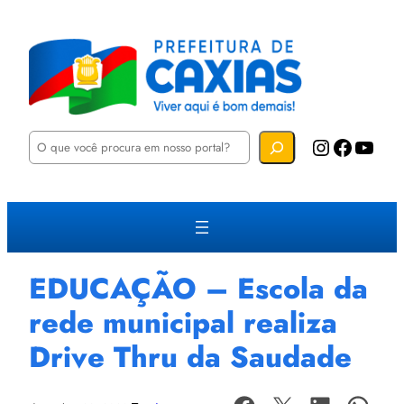
P
Instagram
Facebook
YouTube
e
s
q
u
i
s
a
r
EDUCAÇÃO – Escola da
rede municipal realiza
Drive Thru da Saudade