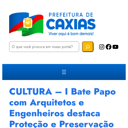
P
Instagram
Facebook
YouTube
e
s
q
u
i
s
a
r
CULTURA – I Bate Papo
com Arquitetos e
Engenheiros destaca
Proteção e Preservação