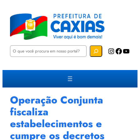
P
Instagram
Facebook
YouTube
e
s
q
u
i
s
a
r
Operação Conjunta
fiscaliza
estabelecimentos e
cumpre os decretos