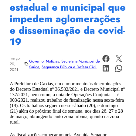
estadual e municipal que
impedem aglomerações
e disseminação da covid-
19
março
Governo
, 
Notícias
, 
Secretaria Municipal de
20,
Saúde
, 
Segurança Pública e Defesa Civil
2021
A Prefeitura de Caxias, em cumprimento às determinações
do Decreto Estadual nº 36.582/2021 e Decreto Municipal nº
137/2021, bem como, a nota de Operações Conjunta – nº
003/2021, realizou trabalho de fiscalização nessa sexta-feira
(19). Os trabalhos seguem nesse sábado (20), e domingo
(21) além do próximo final de semana, nos dias 26, 27 e 28
de março, abrangendo tanto zona urbana, quanto na zona
rural.
As fiscalizações começaram pela Avenida Senador