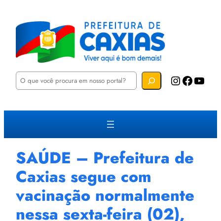
P
Instagram
Facebook
YouTube
e
s
q
u
i
s
a
r
SAÚDE – Prefeitura de
Caxias segue com
vacinação normalmente
nessa sexta-feira (02),