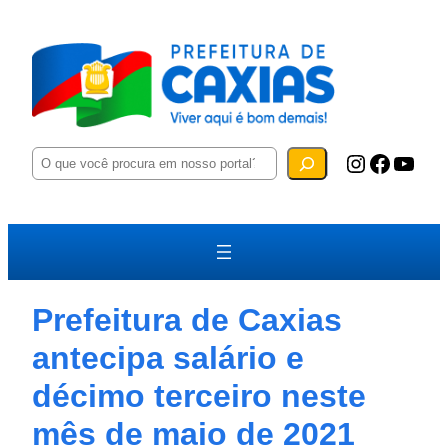
P
Instagram
Facebook
YouTube
e
s
q
u
i
s
a
r
Prefeitura de Caxias
antecipa salário e
décimo terceiro neste
mês de maio de 2021