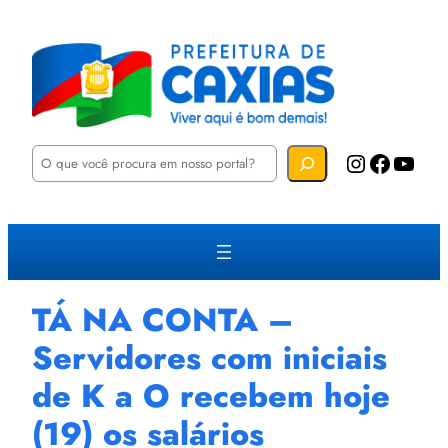
P
Instagram
Facebook
YouTube
e
s
q
u
i
s
a
r
TÁ NA CONTA –
Servidores com iniciais
de K a O recebem hoje
(19) os salários