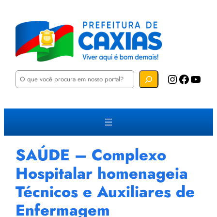
P
Instagram
Facebook
YouTube
e
s
q
u
i
s
a
r
SAÚDE – Complexo
Hospitalar homenageia
Técnicos e Auxiliares de
Enfermagem