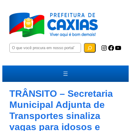
P
Instagram
Facebook
YouTube
e
s
q
u
i
s
a
r
TRÂNSITO – Secretaria
Municipal Adjunta de
Transportes sinaliza
vagas para idosos e