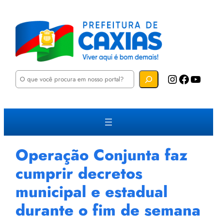
P
Instagram
Facebook
YouTube
e
s
q
u
i
s
a
r
Operação Conjunta faz
cumprir decretos
municipal e estadual
durante o fim de semana