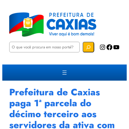
P
Instagram
Facebook
YouTube
e
s
q
u
i
s
a
r
Prefeitura de Caxias
paga 1ª parcela do
décimo terceiro aos
servidores da ativa com