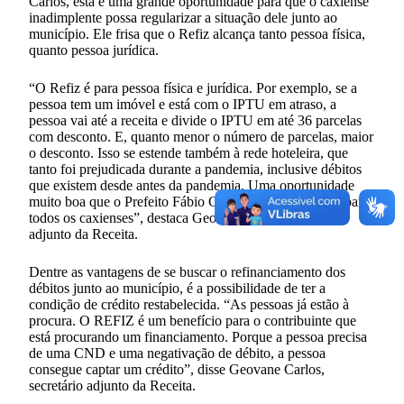
Carlos, esta é uma grande oportunidade para que o caxiense
inadimplente possa regularizar a situação dele junto ao
município. Ele frisa que o Refiz alcança tanto pessoa física,
quanto pessoa jurídica.
“O Refiz é para pessoa física e jurídica. Por exemplo, se a
pessoa tem um imóvel e está com o IPTU em atraso, a
pessoa vai até a receita e divide o IPTU em até 36 parcelas
com desconto. E, quanto menor o número de parcelas, maior
o desconto. Isso se estende também à rede hoteleira, que
tanto foi prejudicada durante a pandemia, inclusive débitos
que existem desde antes da pandemia. Uma oportunidade
muito boa que o Prefeito Fábio Gentil está concedendo para
todos os caxienses”, destaca Geovane Carlos, secretário
adjunto da Receita.
Dentre as vantagens de se buscar o refinanciamento dos
débitos junto ao município, é a possibilidade de ter a
condição de crédito restabelecida. “As pessoas já estão à
procura. O REFIZ é um benefício para o contribuinte que
está procurando um financiamento. Porque a pessoa precisa
de uma CND e uma negativação de débito, a pessoa
consegue captar um crédito”, disse Geovane Carlos,
secretário adjunto da Receita.