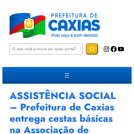
P
Instagram
Facebook
YouTube
e
s
q
u
i
s
a
r
ASSISTÊNCIA SOCIAL
– Prefeitura de Caxias
entrega cestas básicas
na Associação de