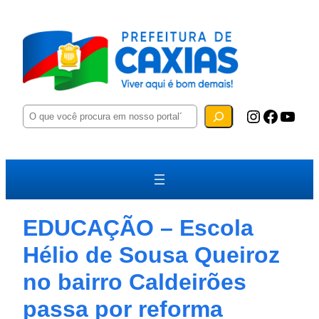
P
Instagram
Facebook
YouTube
e
s
q
u
i
s
a
r
EDUCAÇÃO – Escola
Hélio de Sousa Queiroz
no bairro Caldeirões
passa por reforma