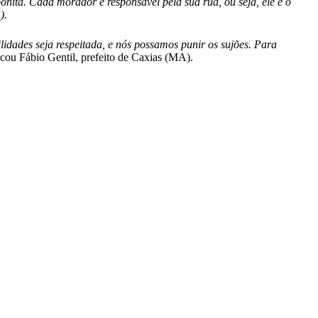
onita. C
ada morador é responsável pela sua rua, ou seja, ele é o
).
lidades seja respeitada, e nós possamos punir os sujões. Para
acou Fábio Gentil, prefeito de Caxias (MA).