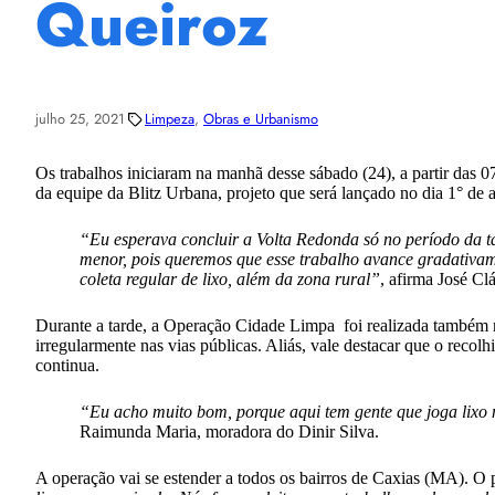
Queiroz
julho 25, 2021
Limpeza
, 
Obras e Urbanismo
Os trabalhos iniciaram na manhã desse sábado (24), a partir das 0
da equipe da Blitz Urbana, projeto que será lançado no dia 1° de 
“Eu esperava concluir a Volta Redonda só no período da t
menor, pois queremos que esse trabalho avance gradativame
coleta regular de lixo, além da zona rural”
, afirma José Cl
Durante a tarde, a Operação Cidade Limpa foi realizada também no
irregularmente nas vias públicas. Aliás, vale destacar que o recol
continua.
“Eu acho muito bom, porque aqui tem gente que joga lixo na
Raimunda Maria, moradora do Dinir Silva.
A operação vai se estender a todos os bairros de Caxias (MA). O p