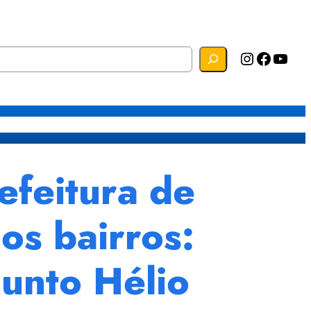
Instagram
Facebook
YouTube
s
Mapa do Site
Webmail
feitura de
los bairros:
junto Hélio