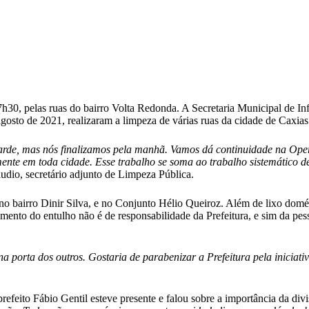
7h30, pelas ruas do bairro Volta Redonda. A Secretaria Municipal de In
agosto de 2021, realizaram a limpeza de várias ruas da cidade de Caxia
arde, mas nós finalizamos pela manhã. Vamos dá continuidade na Oper
nte em toda cidade. Esse trabalho se soma ao trabalho sistemático de 
áudio, secretário adjunto de Limpeza Pública.
 bairro Dinir Silva, e no Conjunto Hélio Queiroz. Além de lixo domés
himento do entulho não é de responsabilidade da Prefeitura, e sim da pe
 porta dos outros. Gostaria de parabenizar a Prefeitura pela iniciati
refeito Fábio Gentil esteve presente e falou sobre a importância da div