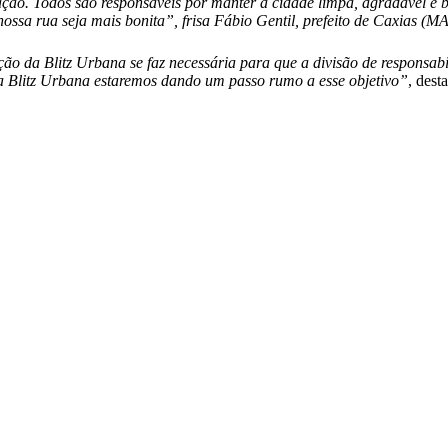
ação. Todos são responsáveis por manter a cidade limpa, agradável e b
ossa rua seja mais bonita”, frisa Fábio Gentil, prefeito de Caxias (MA
ão da Blitz Urbana se faz necessária para que a divisão de responsabi
a Blitz Urbana estaremos dando um passo rumo a esse objetivo”
, dest