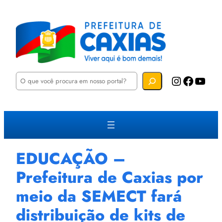
P
Instagram
Facebook
YouTube
e
s
q
u
i
s
a
r
EDUCAÇÃO –
Prefeitura de Caxias por
meio da SEMECT fará
distribuição de kits de